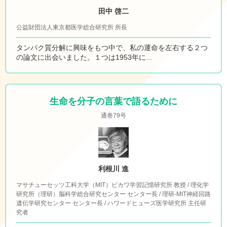
田中 啓二
公益財団法人東京都医学総合研究所 所長
タンパク質分解に興味をもつ中で、私の運命を左右する２つ
の論文に出会いました。１つは1953年に...
生命を分子の言葉で語るために
通巻79号
利根川 進
マサチューセッツ工科大学（MIT）ピカワ学習記憶研究所 教授 / 理化学
研究所（理研）脳科学総合研究センター センター長 / 理研-MIT神経回路
遺伝学研究センター センター長 / ハワードヒューズ医学研究所 主任研
究者