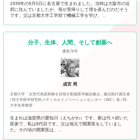
1939年の9月5日に名古屋で生まれました。当時は大阪市の近
郊に住んでいましたが、母が里帰りして僕を産んだのだそう
です。父は京都大学工学部で機械工学を学び、...
分子、生体、人間、そして創薬へ
通巻78号
成宮 周
京都大学「次世代免疫制御を目指す創薬医学融合拠点」拠点執行責任者
/ 同大学医学研究科メディカルイノベーションセンター（MIC）長 / 同
大学名誉教授
生まれは滋賀県の愛知川（えちがわ）です。家は代々続いた
医家で、私は8代目です。父は地元で開業医をしていまし
た。その頃の開業医は、...