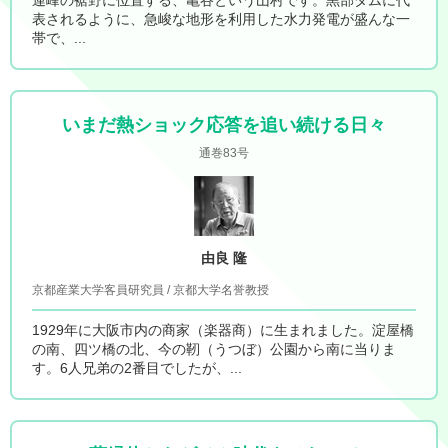
連峰の裾野に位置する、亀谷という山村です。黒部ダムに代
表されるように、急峻な地形を利用した水力発電が盛んな一
帯で、...
いまだ熱ショック応答を追い続ける日々
通巻83号
由良 隆
京都産業大学客員研究員 / 京都大学名誉教授
1929年に大阪市内の商家（楽器商）に生まれました。淀屋橋
の南、四ツ橋の北、今の靭（うつぼ）公園から南に当りま
す。6人兄弟の2番目でしたが、...