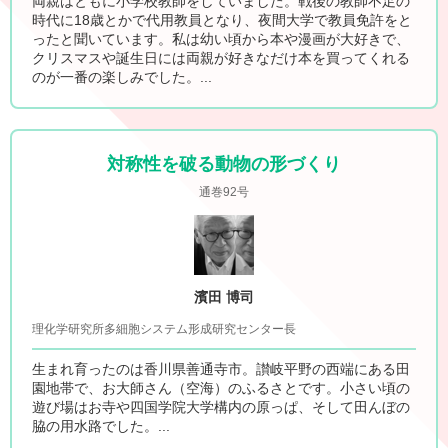
両親はともに小学校教師をしていました。戦後の教師不足の
時代に18歳とかで代用教員となり、夜間大学で教員免許をと
ったと聞いています。私は幼い頃から本や漫画が大好きで、
クリスマスや誕生日には両親が好きなだけ本を買ってくれる
のが一番の楽しみでした。...
対称性を破る動物の形づくり
通巻92号
濱田 博司
理化学研究所多細胞システム形成研究センター長
生まれ育ったのは香川県善通寺市。讃岐平野の西端にある田
園地帯で、お大師さん（空海）のふるさとです。小さい頃の
遊び場はお寺や四国学院大学構内の原っぱ、そして田んぼの
脇の用水路でした。...