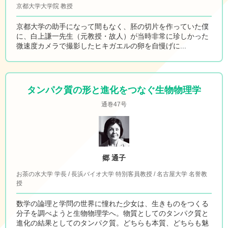
京都大学大学院 教授
京都大学の助手になって間もなく、胚の切片を作っていた僕
に、白上謙一先生（元教授・故人）が当時非常に珍しかった
微速度カメラで撮影したヒキガエルの卵を自慢げに...
タンパク質の形と進化をつなぐ生物物理学
通巻47号
郷 通子
お茶の水大学 学長 / 長浜バイオ大学 特別客員教授 / 名古屋大学 名誉教
授
数学の論理と学問の世界に憧れた少女は、生きものをつくる
分子を調べようと生物物理学へ。物質としてのタンパク質と
進化の結果としてのタンパク質。どちらも本質、どちらも魅