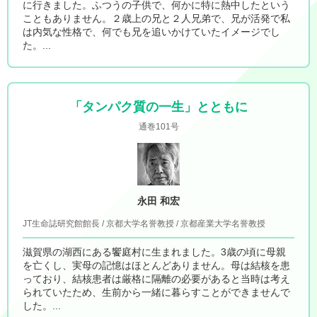
に行きました。ふつうの子供で、何かに特に熱中したという
こともありません。２歳上の兄と２人兄弟で、兄が活発で私
は内気な性格で、何でも兄を追いかけていたイメージでし
た。...
「タンパク質の一生」とともに
通巻101号
永田 和宏
JT生命誌研究館館長 / 京都大学名誉教授 / 京都産業大学名誉教授
滋賀県の湖西にある饗庭村に生まれました。3歳の頃に母親
を亡くし、実母の記憶はほとんどありません。母は結核を患
っており、結核患者は厳格に隔離の必要があると当時は考え
られていたため、生前から一緒に暮らすことができませんで
した。...