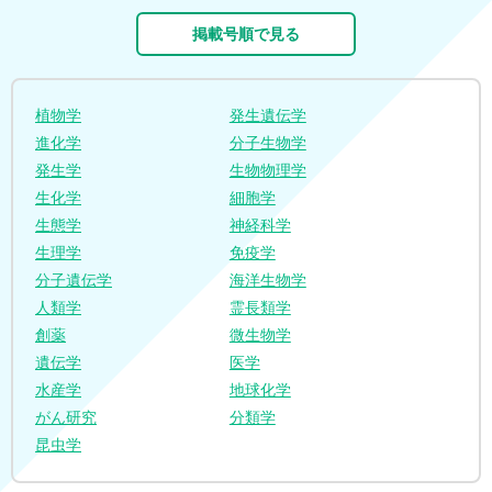
掲載号順で見る
植物学
発生遺伝学
進化学
分子生物学
発生学
生物物理学
生化学
細胞学
生態学
神経科学
生理学
免疫学
分子遺伝学
海洋生物学
人類学
霊長類学
創薬
微生物学
遺伝学
医学
水産学
地球化学
がん研究
分類学
昆虫学