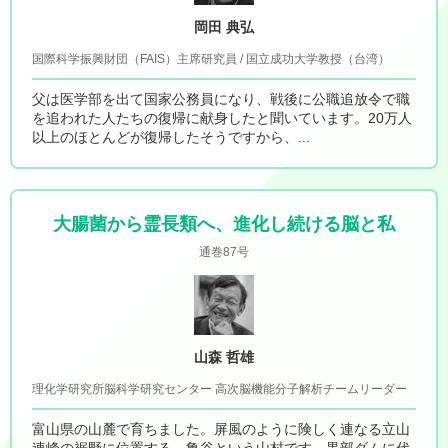
岡田 典弘
国際科学振興財団（FAIS）主席研究員 / 国立成功大学教授（台湾）
父は医学部を出て国家公務員になり、戦後に公職追放令で職
を追われた人たちの復帰に献身したと聞いています。20万人
以上のほとんどが復帰したそうですから、...
大腸菌から霊長類へ、進化し続ける脳と私
通巻87号
山森 哲雄
理化学研究所脳科学研究センター 高次脳機能分子解析チームリーダー
富山県の山麓で育ちました。屏風のように険しく連なる立山