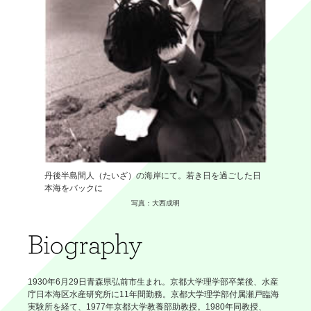
丹後半島間人（たいざ）の海岸にて。若き日を過ごした日
本海をバックに
写真：大西成明
1930年6月29日青森県弘前市生まれ。京都大学理学部卒業後、水産
庁日本海区水産研究所に11年間勤務。京都大学理学部付属瀬戸臨海
実験所を経て、1977年京都大学教養部助教授。1980年同教授、