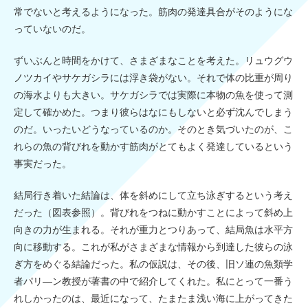
常でないと考えるようになった。筋肉の発達具合がそのようにな
っていないのだ。
ずいぶんと時間をかけて、さまざまなことを考えた。リュウグウ
ノツカイやサケガシラには浮き袋がない。それで体の比重が周り
の海水よりも大きい。サケガシラでは実際に本物の魚を使って測
定して確かめた。つまり彼らはなにもしないと必ず沈んでしまう
のだ。いったいどうなっているのか。そのとき気づいたのが、こ
れらの魚の背びれを動かす筋肉がとてもよく発達しているという
事実だった。
結局行き着いた結論は、体を斜めにして立ち泳ぎするという考え
だった（図表参照）。背びれをつねに動かすことによって斜め上
向きの力が生まれる。それが重力とつりあって、結局魚は水平方
向に移動する。これが私がさまざまな情報から到達した彼らの泳
ぎ方をめぐる結論だった。私の仮説は、その後、旧ソ連の魚類学
者パリ―ン教授が著書の中で紹介してくれた。私にとって一番う
れしかったのは、最近になって、たまたま浅い海に上がってきた