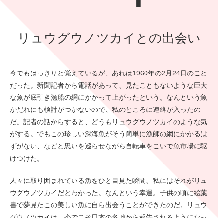
リュウグウノツカイとの出会い
今でもはっきりと覚えているが、あれは1960年の2月24日のこと
だった。新聞記者から電話があって、見たこともないような巨大
な魚が底引き漁船の網にかかって上がったという。なんという魚
かだれにも検討がつかないので、私のところに連絡が入ったの
だ。記者の話からすると、どうもリュウグウノツカイのような気
がする。でもこの珍しい深海魚がそう簡単に漁師の網にかかるは
ずがない、などと思いを巡らせながら自転車をこいで魚市場に駆
けつけた。
人々に取り囲まれている魚をひと目見た瞬間、私にはそれがリュ
ウグウノツカイだとわかった。なんという幸運。子供の頃に絵葉
書で夢見たこの美しい魚に自ら出会うことができたのだ。リュウ
グウノツカイは、今でこそ日本の各地から報告されるようになっ