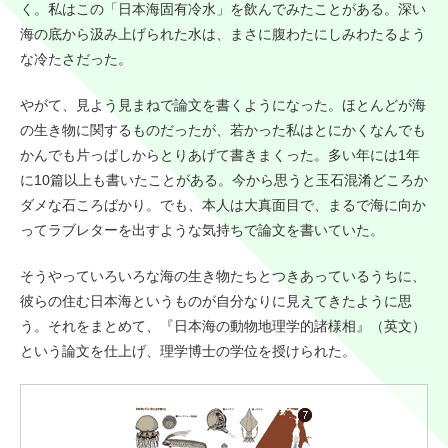
く。私はこの「日本海固有冷水」を飲んでみたことがある。深い
海の底から汲み上げられた水は、まさに腹わたにしみわたるよう
な冷たさだった。
やがて、見よう見まねで論文を書くようになった。ほとんどが海
の生き物に関するものだったが、若かった私はとにかくなんでも
かんでも片っぱしからとりあげて書きまくった。多い年には1年
に10篇以上も書いたことがある。今から思うと玉石混淆どころか
ダメな石ころばかり。でも、本人は大真面目で、まるで海に向か
ってラブレターを出すような気持ちで論文を書いていた。
そうやっていろいろな海の生き物たちとつきあっているうちに、
彼らの住む日本海というものが自分なりに見えてきたように思
う。それをまとめて、『日本海の動物地理学的諸様相』（英文）
という論文を仕上げ、理学博士の学位を授けられた。