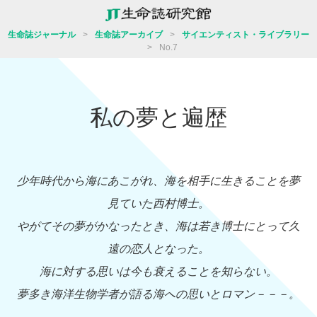
生命誌ジャーナル
>
生命誌アーカイブ
>
サイエンティスト・ライブラリー
>
No.7
私の夢と遍歴
少年時代から海にあこがれ、海を相手に生きることを夢
見ていた西村博士。
やがてその夢がかなったとき、海は若き博士にとって久
遠の恋人となった。
海に対する思いは今も衰えることを知らない。
夢多き海洋生物学者が語る海への思いとロマン－－－。