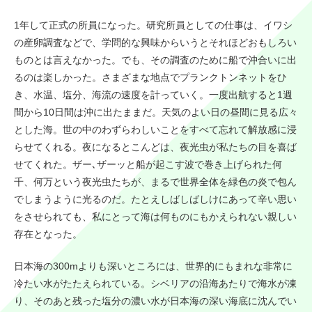
1年して正式の所員になった。研究所員としての仕事は、イワシ
の産卵調査などで、学問的な興味からいうとそれほどおもしろい
ものとは言えなかった。でも、その調査のために船で沖合いに出
るのは楽しかった。さまざまな地点でプランクトンネットをひ
き、水温、塩分、海流の速度を計っていく。一度出航すると1週
間から10日間は沖に出たままだ。天気のよい日の昼間に見る広々
とした海。世の中のわずらわしいことをすべて忘れて解放感に浸
らせてくれる。夜になるとこんどは、夜光虫が私たちの目を喜ば
せてくれた。ザー､ザーッと船が起こす波で巻き上げられた何
千、何万という夜光虫たちが、まるで世界全体を緑色の炎で包ん
でしまうように光るのだ。たとえしばしばしけにあって辛い思い
をさせられても、私にとって海は何ものにもかえられない親しい
存在となった。
日本海の300mよりも深いところには、世界的にもまれな非常に
冷たい水がたたえられている。シベリアの沿海あたりで海水が凍
り、そのあと残った塩分の濃い水が日本海の深い海底に沈んでい