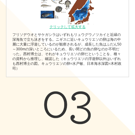
クリックして拡大する
フリソデウオとサケガシラはいずれもリュウグウノツカイと近縁の
深海魚で立ち泳ぎをする。ニギスに近いキュウリエソの卵は海の中
層に大量に浮遊しているのが観察されるが、成長した魚はふだん50
～300mの深いところにいるため、長い間どの魚の卵なのか不明だ
った。西村博士は、それがキュウリエソの卵だということを、種々
の資料から推理し、確認した（キュウリエソの浮遊卵以外はいずれ
も西村博士の図。キュウリエソの卵=水戸敏、日本海水深図=木村政
司）