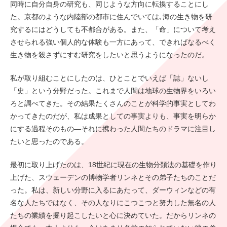
同時に自分自身の研究も、同じような方向に転換することにし
た。京都のような内陸部の都市に住んでいては､海の生き物を研
究するにはどうしても不都合がある。また、「命」について考え
させられる強い個人的な体験も一方にあって、できればなるべく
生き物を殺さずにすむ研究をしたいと思うようになったのだ。
私が取り組むことにしたのは、ひとことでいえば「誌」ないし
「史」という分野だった。これまで人間は地球の生物界をいろい
ろと調べてきた。その結果たくさんのことが科学的事実としてわ
かってきたのだが、私は成果としての事実よりも、事実を明らか
にする過程そのもの―それに携わった人間たちのドラマに注目し
たいと思ったのである。
最初に取り上げたのは、18世紀に現在の生物分類法の基礎を作り
上げた、スウェーデンの博物学者リンネとその弟子たちのことだ
った。私は、新しい分野に入るにあたって、ダーウィンなどの有
名な人たちではなく、その人なりにこつこつと努力した無名の人
たちの業績を掘り起こしたいと心に決めていた。だからリンネの