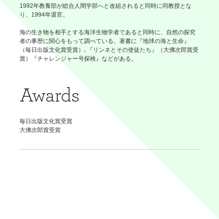
1992年教養部が総合人間学部へと改組されると同時に同教授とな
り、1994年退官。
海の生き物を相手とする海洋生物学者であると同時に、自然の探究
者の事歴に関心をもって調べている。著書に『地球の海と生命』
（毎日出版文化賞受賞）､『リンネとその使徒たち』（大佛次郎賞受
賞）『チャレンジャー号探検』などがある。
毎日出版文化賞受賞
大佛次郎賞受賞