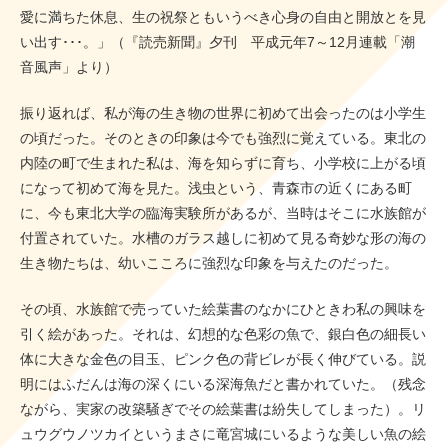
愛に満ちた休息、生の祝祭ともいうべき心身の自由と開放とを見
い出す･･･。」（『読売新聞』夕刊 平成元年7～12月連載「潮
音風声」より）
振り返れば、私が海の生き物の世界に初めて出会ったのは小学生
の頃だった。そのときの印象は今でも強烈に覚えている。東北の
内陸の町で生まれた私は、海を知らずに育ち、小学校に上がる頃
になって初めて海を見た。浅虫という、青森市の近くにある町
に、今も東北大学の臨海実験所があるが、当時はそこに水族館が
付置されていた。水槽のガラス越しに初めて見る奇妙な形の海の
生き物たちは、幼いこころに強烈な印象を与えたのだった。
その頃、水族館で売っていた絵葉書のなかにひときわ私の興味を
引く絵があった。それは、幻想的な色彩の魚で、銀白色の細長い
体に大きな金色の目玉、ピンク色の背ビレが長く伸びている。説
明にはふだんは海の深くにいる深海魚だと書かれていた。（残念
ながら、実家の改築騒ぎでその絵葉書は紛失してしまった）。リ
ュウグウノツカイというまさに竜宮城にいるような美しい魚の絵