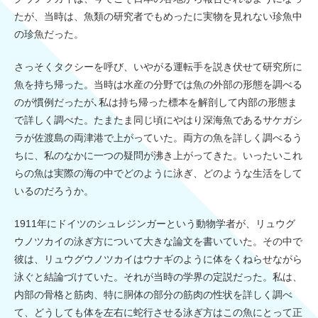
たが、当時は、魚類の研究者でもめったに実物を見れない珍魚中
の珍魚だった。
さっそくタクシーを呼び、いやがる運転手を説き伏せて研究所に
魚を持ち帰った。当時は水産の分野では魚の外部の形態を調べる
のが慣例だったが､私は持ち帰った標本を解剖して内部の形態ま
で詳しく調べた。たまたま同じ頃にやはり深海魚であるサケガシ
ラが佐渡島の両津港で上がっていた。両方の魚を詳しく調べるう
ちに、私のなかに一つの疑問が沸き上がってきた。いったいこれ
らの魚は実際の海の中でどのように泳ぎ、どのような生活をして
いるのだろうか。
1911年にドイツのシュレジンガーという動物学者が、リュウグ
ウノツカイの泳ぎ方について大きな論文を書いていた。その中で
彼は、リュウグウノツカイはウナギのように体をくねらせながら
泳ぐと結論づけていた。それが当時の学界の定説だった。私は、
内部の骨格と筋肉、特に胴体の部分の筋肉の性状を詳しく調べ
て、どうしても体を左右に蛇行させる泳ぎ方はこの魚にとって正